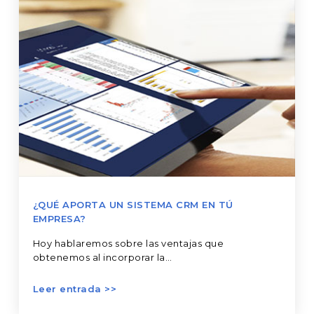
un
sistema
CRM
en
tú
empresa?
¿QUÉ APORTA UN SISTEMA CRM EN TÚ
EMPRESA?
Hoy hablaremos sobre las ventajas que
obtenemos al incorporar la…