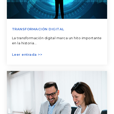
TRANSFORMACIÓN DIGITAL
La transformación digital marca un hito importante
en la historia…
Conoce
a
tu
cliente
y
mejora
el
proceso
de