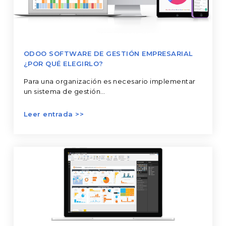
elegirlo?
ODOO SOFTWARE DE GESTIÓN EMPRESARIAL
¿POR QUÉ ELEGIRLO?
Para una organización es necesario implementar
un sistema de gestión…
Power
BI
la
mejor
opción
a
los
reportes