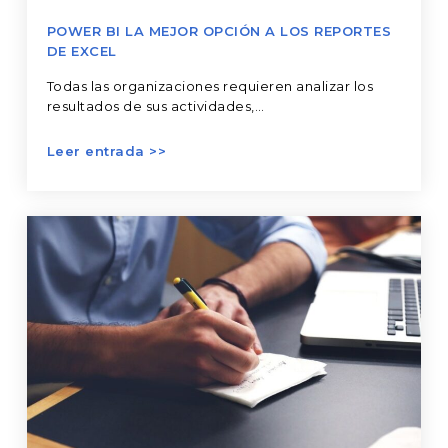
de
POWER BI LA MEJOR OPCIÓN A LOS REPORTES
Excel
DE EXCEL
Todas las organizaciones requieren analizar los
resultados de sus actividades,…
Adopta
el
Teletrabajo
con
herramientas
potentes
del
mercado